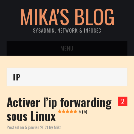
MIKA'S BLOG
SYSADMIN, NETWORK & INFOSEC
MENU
ACCUEIL
IP
SYSTEM
NETWORK
Activer l’ip forwarding
2
INFOSEC
sous Linux
5 (5)
CVE DISCLOSURES
Posted on
5 janvier 2021
by
Mika