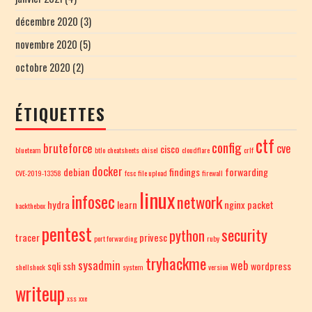
décembre 2020
(3)
novembre 2020
(5)
octobre 2020
(2)
ÉTIQUETTES
ctf
config
bruteforce
cve
cisco
blueteam
btlo
cheatsheets
chisel
cloudflare
crlf
docker
debian
findings
forwarding
CVE-2019-13358
fcsc
file upload
firewall
linux
infosec
network
hydra
learn
nginx
packet
hackthebox
pentest
security
python
tracer
privesc
port forwarding
ruby
tryhackme
sysadmin
web
sqli
ssh
wordpress
shellshock
system
version
writeup
xss
xxe