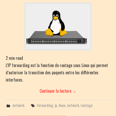
PENTEST CHEATSHEET
RANDOM POST
2
min read
L’IP forwarding est la fonction de routage sous Linux qui permet
d’autoriser la transition des paquets entre les différentes
interfaces.
Continuer la lecture
→
network
forwarding
,
ip
,
linux
,
network
,
routage