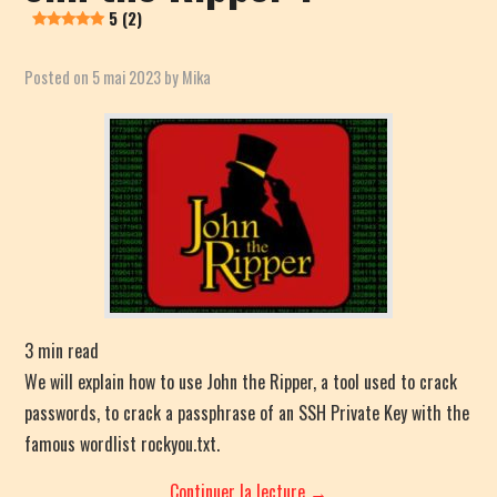
PENTEST CHEATSHEET
5 (2)
RANDOM POST
Posted on
5 mai 2023
by
Mika
3
min read
We will explain how to use John the Ripper, a tool used to crack
passwords, to crack a passphrase of an SSH Private Key with the
famous wordlist rockyou.txt.
Continuer la lecture
→