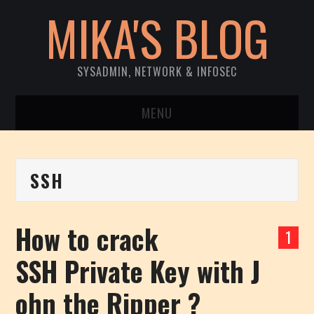
MIKA'S BLOG
SYSADMIN, NETWORK & INFOSEC
MENU
ACCUEIL
SSH
SYSTEM
NETWORK
How to crack
1
INFOSEC
SSH Private Key with J
CVE DISCLOSURES
ohn the Ripper ?