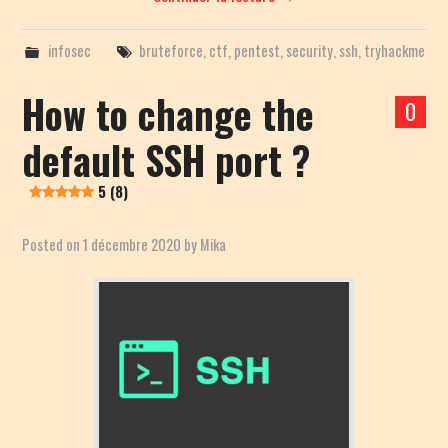
infosec
bruteforce
,
ctf
,
pentest
,
security
,
ssh
,
tryhackme
How to change the
0
default SSH port ?
5 (8)
Posted on
1 décembre 2020
by
Mika